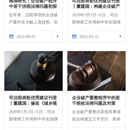
南湖研究丨企业破产程序
司法部表彰优秀建议刊登
中若干涉税法律问题初探
丨董建国：构建企业破产
重整涉税法律体系若干问
近年来，法院审理的企业破
2020年3月1日-31日，司法
题的建议
产案件呈大幅上涨趋势。在
部律师工作局和中华全国律
破产程序中，税务非正常户
师协会面向全国律师行业开




解除、发票领购使用、滞纳
展了“我为疫情防控和促进
2022-09-01
2022-03-31
金计算期限、税收债权清偿
经济社会发展建言献策”活
顺序、税务登记注销等涉税
动。我所董建国主任撰写的
问题已成为严重影响破产案
《修改〈城乡规划法〉构建
件顺利进行的重要问题。产
疫情防控法律体系》、《构
生这些问题的主要原因是
建企业破产重整涉税法律体
《企业破产法》实施后，
系若干问题的建议》被评为
《税收征收管理法》（以下
优秀建议。现将两篇建议分
简称《税收征管法》）等税
别附录，与读者共享。
司法部表彰优秀建议刊登
企业破产重整程序中的若
收法律法规未根据企业进入
丨董建国：修改《城乡规
干税收法律问题及对策
划法》 构建疫情防控法律
破产程序的情况作出相应修
2020年3月1日-31日，司法
企业破产重整涉及税务事项
体系
改，未针对新的情况作出专
部律师工作局和中华全国律
的法律规定几乎空白，税务
门规定。我们需要分析新问
师协会面向全国律师行业开
机关对破产重整企业继续沿