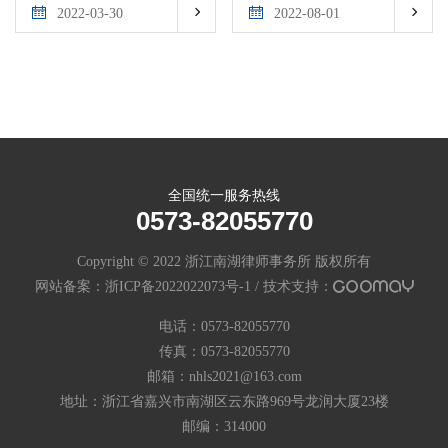
题，作出新规定，修改《税




展了“我为疫情防控和促进
用正常企业的税收法规，严
2022-03-30
2022-08-01
收征管法》等法律法规，建
经济社会发展建言献策”活
重影响破产重整案件的审
立企业破产税收法律体系。
动。我所董建国主任撰写的
理。建议修改相关法律法
《修改〈城乡规划法〉构建
规，针对破产重整专门制定
疫情防控法律体系》、《构
税收优惠等配套政策，建立
建企业破产重整涉税法律体
破产重整纳税评价机制，保
系若干问题的建议》被评为
障企业破产重整程序顺利进
优秀建议。现将两篇建议分
行，推动社会经济持续、健
全国统一服务热线
别附录，与读者共享。
康发展。关键词：破产重整
0573-82055770
税收减免 正常户恢复 纳税
Copyright © 2022 浙江南湖律师事务所 版权所有
评
网站备案：
浙ICP备2022022073号-1
/
技术支持：

电话：0573-82055770
传真：0573-82055770
邮箱：nhls2021@163.com
地址：浙江省嘉兴市南湖区云东路969号龙润大厦23楼
邮编：314000