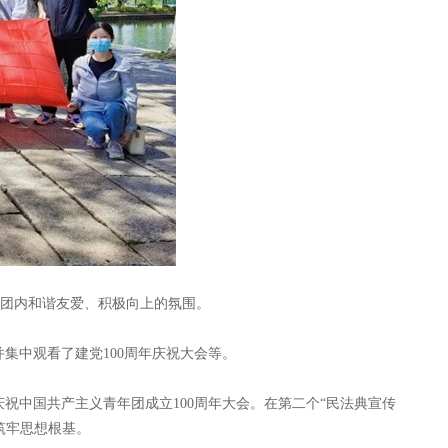
团内和谐友爱、积极向上的氛围。
并集中观看了建党100周年庆祝大会等。
庆祝中国共产主义青年团成立100周年大会。在第二个“民法典宣传
筑牢思想根基。