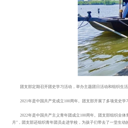
团支部定期召开团史学习活动，举办主题团日活动和组织生活
2021年是中国共产党成立100周年。团支部开展了多项党史
2022年是中国共产主义青年团成立100周年。团支部组织全
月”，团支部还组织青年团员走进学校，为孩子们带去了一堂生动