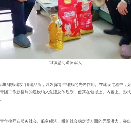
组织慰问退伍军人
南湖 律师建功”团建品牌，以发挥青年律师的先锋作用。在建设过程中，始
青团工作新格局的建设纳入党建总体规划，使其在领域上、内容上、形式
。
青年律师在服务社会、服务经济、维护社会稳定等方面的无限潜力，突出