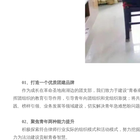
01、打造一个优质团建品牌
作为成长在革命圣地南湖边的团支部，我们致力于建设“青春
挥团组织的教育引导作用，引导青年向团组织和党组织靠拢；将共
践、榜样引领、业务发展等领域建设，切实解决青年急难愁盼问题
02、聚焦青年两种能力提升
积极探索符合律师行业实际的组织模式和活动模式，努力挖掘
力为法治建设贡献青春智慧。