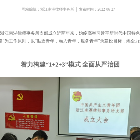
网站编辑：浙江南湖律师事务所 │ 发布时间：2022-06-27
浙江南湖律师事务所支部成立近两年来，始终高举习近平新时代中国特色
团建”为工作原则，以“贴近青年，融入青年，服务青年”为建设目标，竭全力
着力构建“1+2+3”模式 全面从严治团